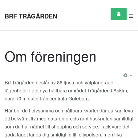
BRF TRÄGÅRDEN
Om föreningen
EM
Brf Trägården består av 86 ljusa och välplanerade
lägenheter i det nya hållbara området Trägården i Askim,
bara 10 minuter från centrala Göteborg.
Här bor du i trivsamma och hållbara kvarter där du kan leva
ett bekvämt liv med naturen precis runt husknuten samtidigt
som du har närhet till shopping och service. Tack vare det
goda läget tar du dig smidigt in till citypulsen, men lika