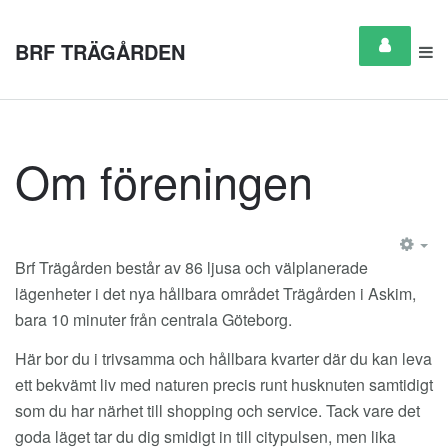
BRF TRÄGÅRDEN
Om föreningen
EM
Brf Trägården består av 86 ljusa och välplanerade
lägenheter i det nya hållbara området Trägården i Askim,
bara 10 minuter från centrala Göteborg.
Här bor du i trivsamma och hållbara kvarter där du kan leva
ett bekvämt liv med naturen precis runt husknuten samtidigt
som du har närhet till shopping och service. Tack vare det
goda läget tar du dig smidigt in till citypulsen, men lika